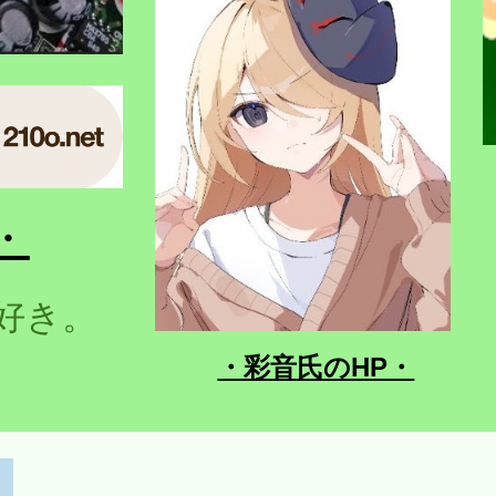
・
好き。
・彩音氏のHP・