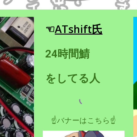
ATshift氏
☜
24時間鯖
をしてる人
☝バナーはこちら☝