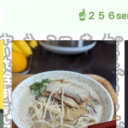
☝２５６ser