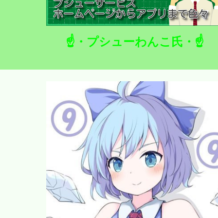
☝・プシューわんこ氏・☝