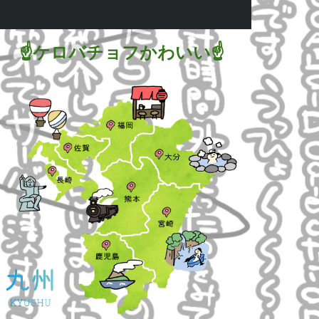
☝ケロバチョフかわいい☝